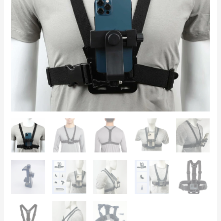
Chest
Mount
für
Action-
Aufnahmen,
Radsport
&
Vlogging
Menge