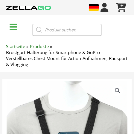
Zum
Inhalt
springen
Main
Products
search
Menu
Startseite
Produkte
Brustgurt-Halterung für Smartphone & GoPro –
Verstellbares Chest Mount für Action-Aufnahmen, Radsport
& Vlogging
Brustgurt-
Halterung
für
Smartphone
&
GoPro
–
Verstellbares