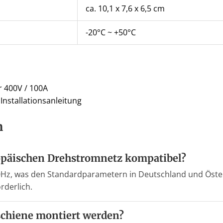
ca. 10,1 x 7,6 x 6,5 cm
-20°C ~ +50°C
r 400V / 100A
nstallationsanleitung
n
ropäischen Drehstromnetz kompatibel?
50Hz, was den Standardparametern in Deutschland und Österr
rderlich.
tschiene montiert werden?