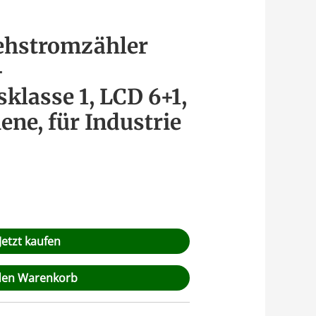
rehstromzähler
–
klasse 1, LCD 6+1,
ne, für Industrie
Jetzt kaufen
den Warenkorb