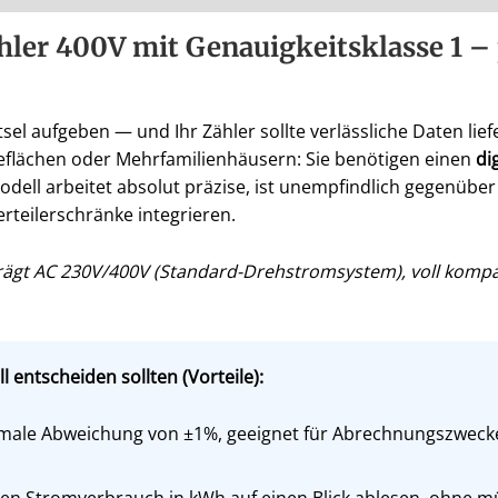
hler 400V mit Genauigkeitsklasse 1 –
sel aufgeben — und Ihr Zähler sollte verlässliche Daten li
eflächen oder Mehrfamilienhäusern: Sie benötigen einen
di
Modell arbeitet absolut präzise, ist unempfindlich gegen
rteilerschränke integrieren.
rägt AC 230V/400V (Standard-Drehstromsystem), voll kompa
 entscheiden sollten (Vorteile):
ale Abweichung von ±1%, geeignet für Abrechnungszwecke 
n Stromverbrauch in kWh auf einen Blick ablesen, ohne m