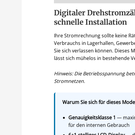
Digitaler Drehstromzä
schnelle Installation
Ihre Stromrechnung sollte keine Rät
Verbrauchs in Lagerhallen, Gewerb
Sie sich verlassen können. Dieses 
lässt sich mühelos in bestehende Ve
Hinweis: Die Betriebsspannung bet
Stromnetzen.
Warum Sie sich für dieses Modell
Genauigkeitsklasse 1
— maxim
für den internen Gebrauch
6+1-stelliges LCD-Display
— de