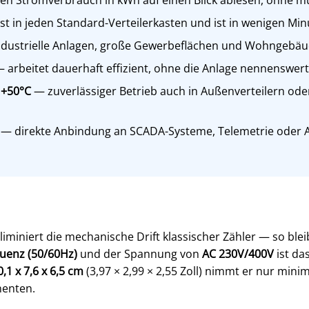
t in jeden Standard-Verteilerkasten und ist in wenigen Minu
industrielle Anlagen, große Gewerbeflächen und Wohngebä
 arbeitet dauerhaft effizient, ohne die Anlage nennenswert
 +50°C
— zuverlässiger Betrieb auch in Außenverteilern o
— direkte Anbindung an SCADA-Systeme, Telemetrie oder 
liminiert die mechanische Drift klassischer Zähler — so ble
uenz (50/60Hz)
und der Spannung von
AC 230V/400V
ist das
0,1 x 7,6 x 6,5 cm
(3,97 × 2,99 × 2,55 Zoll) nimmt er nur mini
nenten.