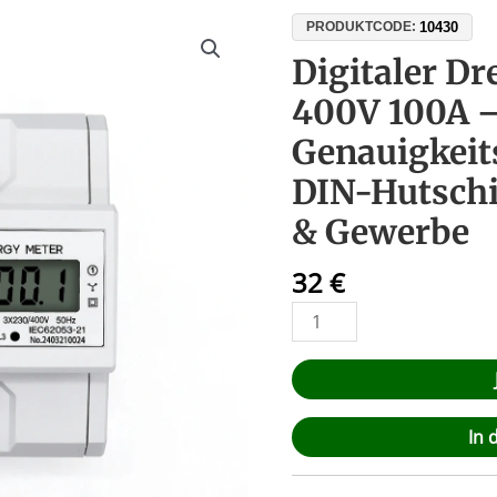
Digitaler
10430
PRODUKTCODE:
Drehstromzähler
Digitaler D
400V
400V 100A 
100A
–
Genauigkeits
Genauigkeitsklasse
DIN-Hutschie
1,
LCD
& Gewerbe
6+1,
DIN-
32
€
Hutschiene,
für
Industrie
&
Gewerbe
In 
Menge