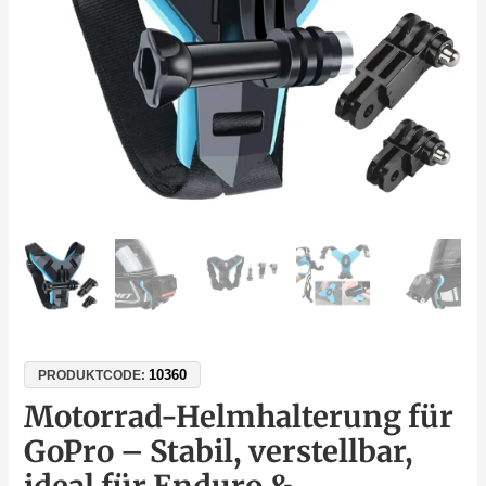
Enduro
&
Motovlogging
Menge
10360
PRODUKTCODE:
Motorrad-Helmhalterung für
GoPro – Stabil, verstellbar,