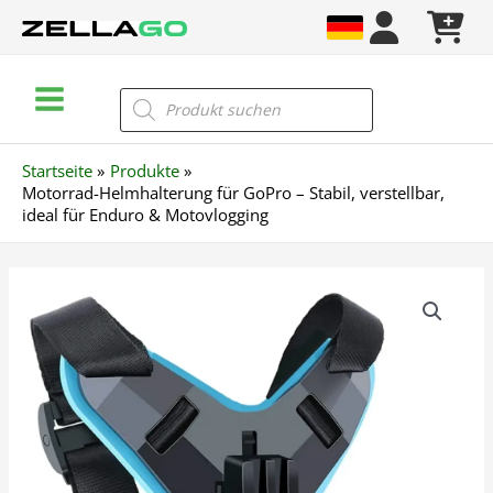
Zum
Inhalt
springen
Main
Products
search
Menu
Startseite
Produkte
Motorrad-Helmhalterung für GoPro – Stabil, verstellbar,
ideal für Enduro & Motovlogging
Motorrad-
Helmhalterung
für
GoPro
–
Stabil,
verstellbar,
ideal
für