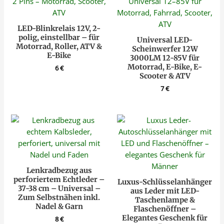
LED-Blinkrelais 12V, 2-
polig, einstellbar – für
Universal LED-
Motorrad, Roller, ATV &
Scheinwerfer 12W
E-Bike
3000LM 12-85V für
Motorrad, E-Bike, E-
6
€
Scooter & ATV
7
€
Lenkradbezug aus
perforiertem Echtleder –
Luxus-Schlüsselanhänger
37-38 cm – Universal –
aus Leder mit LED-
Zum Selbstnähen inkl.
Taschenlampe &
Nadel & Garn
Flaschenöffner –
Elegantes Geschenk für
8
€