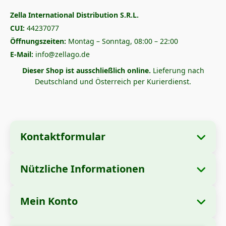
Zella International Distribution S.R.L.
CUI:
44237077
Öffnungszeiten:
Montag – Sonntag, 08:00 – 22:00
E-Mail:
info@zellago.de
Dieser Shop ist ausschließlich online.
Lieferung nach
Deutschland und Österreich per Kurierdienst.
Kontaktformular
Nützliche Informationen
Unternehmensangaben
Über uns
Firmenname:
Zella International Distribution
Mein Konto
Wie bestellt man?
S.R.L.
Meine Bestellungen