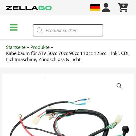
Zum
Inhalt
springen
Main
Products
search
Menu
Startseite
Produkte
Kabelbaum für ATV 50cc 70cc 90cc 110cc 125cc – Inkl. CDI,
Lichtmaschine, Zündschloss & Licht
Kabelbaum
für
ATV
50cc
70cc
90cc
110cc
125cc
–