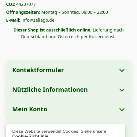
CUI:
44237077
Öffnungszeiten:
Montag – Sonntag, 08:00 – 22:00
E-Mail:
info@zellago.de
Dieser Shop ist ausschließlich online.
Lieferung nach
Deutschland und Österreich per Kurierdienst.
Kontaktformular
Nützliche Informationen
Unternehmensangaben
Über uns
Firmenname:
Zella International Distribution
Mein Konto
Wie bestellt man?
S.R.L.
Meine Bestellungen
Zahlungsmethoden
Sitz:
Strada Cuza Vodă nr. 97, Sector 4,
Sichere Zahlung
Diese Website verwendet Cookies. Siehe unsere
București, 040283, Rumänien
Persönliche Daten
Versandinformationen
Cookie-Richtlinie
.