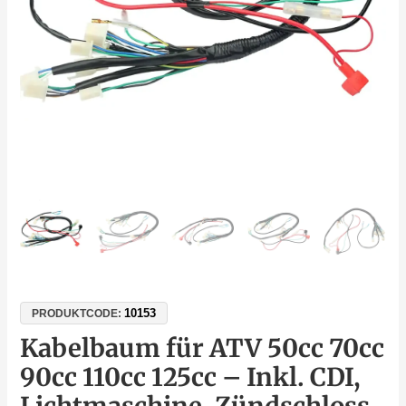
Inkl.
CDI,
Lichtmaschine,
Zündschloss
&
Licht
Menge
10153
PRODUKTCODE:
Kabelbaum für ATV 50cc 70cc
90cc 110cc 125cc – Inkl. CDI,