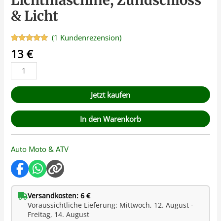
Lichtmaschine, Zündschloss
& Licht
(
1
Kundenrezension)
Bewertet
1
13
€
mit
5.00
von 5,
basierend
auf
Kundenbewertung
Jetzt kaufen
In den Warenkorb
Auto Moto & ATV
Versandkosten: 6 €
Voraussichtliche Lieferung: Mittwoch, 12. August -
Freitag, 14. August