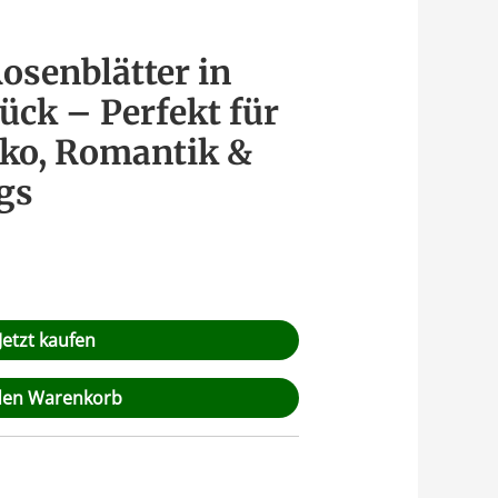
osenblätter in
ück – Perfekt für
ko, Romantik &
gs
Jetzt kaufen
den Warenkorb