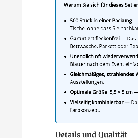
Warum Sie sich für dieses Set en
500 Stück in einer Packung
— 
Tische, ohne dass Sie nachk
Garantiert fleckenfrei
— Das T
Bettwäsche, Parkett oder Te
Unendlich oft wiederverwen
Blätter nach dem Event einf
Gleichmäßiges, strahlendes 
Ausstellungen.
Optimale Größe: 5,5 × 5 cm
— 
Vielseitig kombinierbar
— Das
Farbkonzept.
Details und Qualität