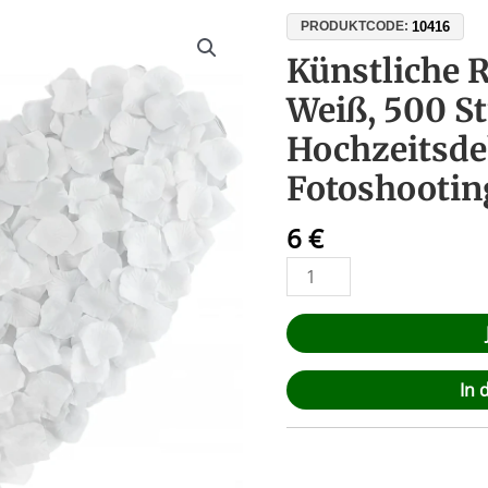
Künstliche
10416
PRODUKTCODE:
Rosenblätter
Künstliche R
in
Weiß, 500 St
Weiß,
500
Hochzeitsde
Stück
Fotoshootin
–
Perfekt
6
€
für
Hochzeitsdeko,
Romantik
&
Fotoshootings
Menge
In 