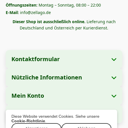
Öffnungszeiten:
Montag – Sonntag, 08:00 – 22:00
E-Mail:
info@zellago.de
Dieser Shop ist ausschließlich online.
Lieferung nach
Deutschland und Österreich per Kurierdienst.
Kontaktformular
Nützliche Informationen
Unternehmensangaben
Über uns
Firmenname:
Zella International Distribution
Mein Konto
Wie bestellt man?
S.R.L.
Meine Bestellungen
Zahlungsmethoden
Sitz:
Strada Cuza Vodă nr. 97, Sector 4,
Sichere Zahlung
Diese Website verwendet Cookies. Siehe unsere
București, 040283, Rumänien
Persönliche Daten
Versandinformationen
Cookie-Richtlinie
.