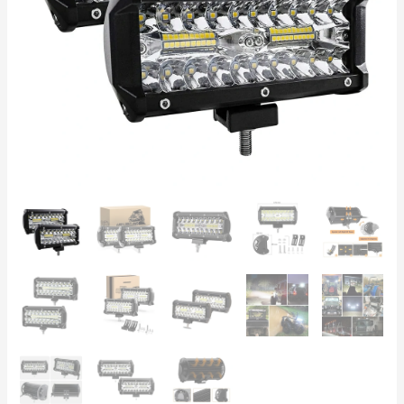
für
Traktor,
LKW,
ATV,
Offroad
Menge