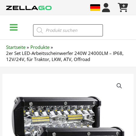
Zum
Inhalt
springen
Main
Products
search
Menu
Startseite
Produkte
2er Set LED-Arbeitsscheinwerfer 240W 24000LM – IP68,
12V/24V, für Traktor, LKW, ATV, Offroad
2er
Set
LED-
Arbeitsscheinwerfer
240W
24000LM
–
IP68,
12V/24V,