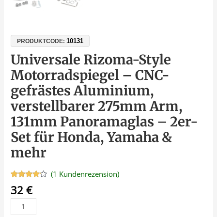
10131
PRODUKTCODE:
Universale Rizoma-Style
Motorradspiegel – CNC-
gefrästes Aluminium,
verstellbarer 275mm Arm,
131mm Panoramaglas – 2er-
Set für Honda, Yamaha &
mehr
(
1
Kundenrezension)
Bewertet
1
32
€
mit
4.00
von 5,
basierend
auf