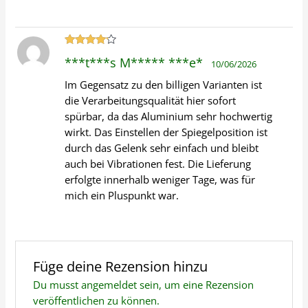
Bewertet
***t***s M***** ***e*
10/06/2026
mit
4
von
5
Im Gegensatz zu den billigen Varianten ist
die Verarbeitungsqualität hier sofort
spürbar, da das Aluminium sehr hochwertig
wirkt. Das Einstellen der Spiegelposition ist
durch das Gelenk sehr einfach und bleibt
auch bei Vibrationen fest. Die Lieferung
erfolgte innerhalb weniger Tage, was für
mich ein Pluspunkt war.
Füge deine Rezension hinzu
Du musst
angemeldet
sein, um eine Rezension
veröffentlichen zu können.