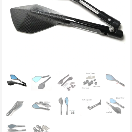
verstellbarer
275mm
Arm,
131mm
Panoramaglas
–
2er-
Set
für
Honda,
Yamaha
&
mehr
Menge