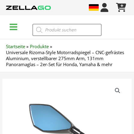
Zum
Inhalt
springen
Main
Products
search
Menu
Startseite
Produkte
Universale Rizoma-Style Motorradspiegel – CNC-gefrästes
Aluminium, verstellbarer 275mm Arm, 131mm
Panoramaglas – 2er-Set für Honda, Yamaha & mehr
Universale
Rizoma-
Style
Motorradspiegel
–
CNC-
gefrästes
Aluminium,