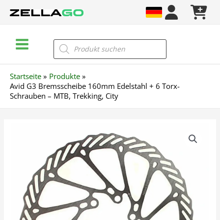
Zum
Inhalt
springen
Main
Products
search
Menu
Startseite
Produkte
Avid G3 Bremsscheibe 160mm Edelstahl + 6 Torx-
Schrauben – MTB, Trekking, City
Avid
G3
Bremsscheibe
160mm
Edelstahl
+
6
Torx-
Schrauben