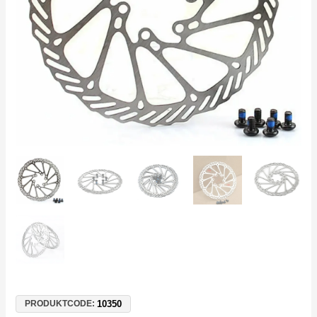
–
MTB,
Trekking,
City
Menge
10350
PRODUKTCODE: