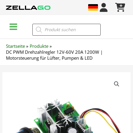
Zum
Inhalt
springen
Main
Products
search
Menu
Startseite
Produkte
DC PWM Drehzahlregler 12V-60V 20A 1200W |
Motorsteuerung für Lüfter, Pumpen & LED
DC
PWM
Drehzahlregler
12V-
60V
20A
1200W
|
Motorsteuerung