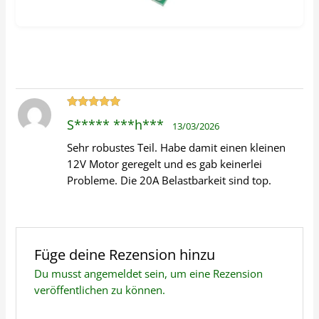
Bewertet
S***** ***h***
13/03/2026
mit
5
von 5
Sehr robustes Teil. Habe damit einen kleinen
12V Motor geregelt und es gab keinerlei
Probleme. Die 20A Belastbarkeit sind top.
Füge deine Rezension hinzu
Du musst
angemeldet
sein, um eine Rezension
veröffentlichen zu können.