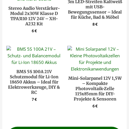
3m LED-Streifen Kaltweiß
mit USB-
Stereo Audio Verstärker-
Bewegungssensor – Ideal
Modul 2x30W Klasse D
für Küche, Bad & Möbel
TPA3110 12V 24V – XH-
A232 Kit
8
€
6
€
BMS 5S 100A 21V
Schutzmodul für Li-Ion
Mini-Solarpanel 12V 1,5W
18650 Akkus – Ideal für
– Kompakte
Elektrowerkzeuge, DIY &
Photovoltaik-Zelle
RC
115x85mm für DIY-
Projekte & Sensoren
7
€
6
€