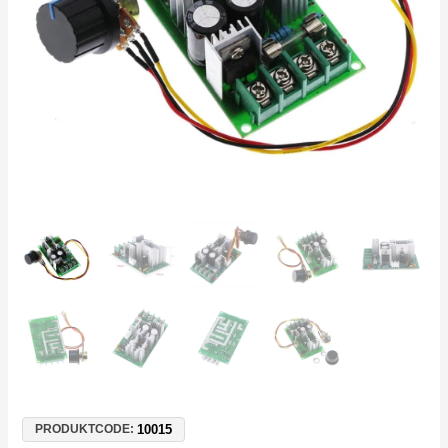
für
Lüfter,
Pumpen
&
LED
Menge
10015
PRODUKTCODE: