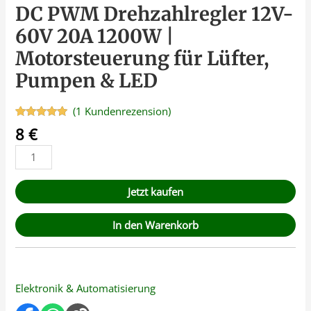
DC PWM Drehzahlregler 12V-
60V 20A 1200W |
Motorsteuerung für Lüfter,
Pumpen & LED
(
1
Kundenrezension)
Bewertet
1
8
€
mit
5.00
von 5,
basierend
auf
Kundenbewertung
Jetzt kaufen
In den Warenkorb
Elektronik & Automatisierung