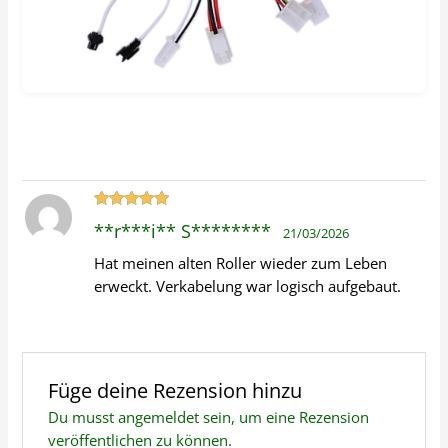
Bewertet
**r***i** S********
21/03/2026
mit
5
von 5
Hat meinen alten Roller wieder zum Leben
erweckt. Verkabelung war logisch aufgebaut.
Füge deine Rezension hinzu
Du musst
angemeldet
sein, um eine Rezension
veröffentlichen zu können.