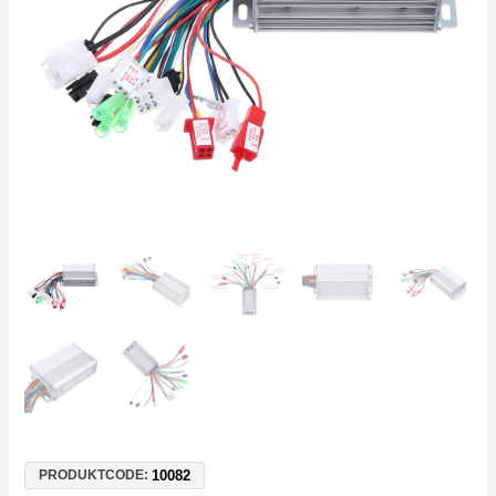
36V/48V
350W
18A
Menge
10082
PRODUKTCODE: