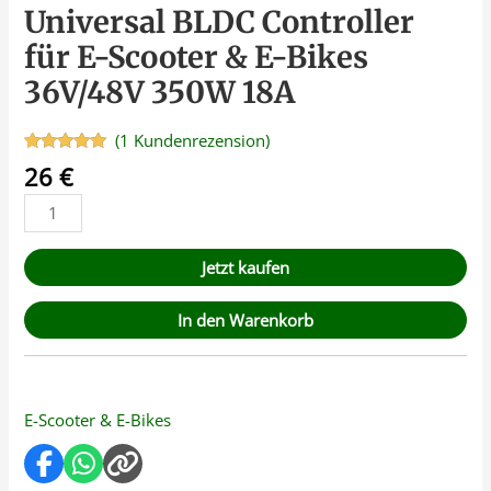
Universal BLDC Controller
für E-Scooter & E-Bikes
36V/48V 350W 18A
(
1
Kundenrezension)
Bewertet
1
26
€
mit
5.00
von 5,
basierend
auf
Kundenbewertung
Jetzt kaufen
In den Warenkorb
E-Scooter & E-Bikes