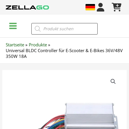
Zum
Inhalt
springen
Main
Products
search
Menu
Startseite
Produkte
Universal BLDC Controller für E-Scooter & E-Bikes 36V/48V
350W 18A
Universal
BLDC
Controller
für
E-
Scooter
&
E-
Bikes