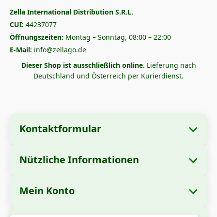
Zella International Distribution S.R.L.
CUI:
44237077
Öffnungszeiten:
Montag – Sonntag, 08:00 – 22:00
E-Mail:
info@zellago.de
Dieser Shop ist ausschließlich online.
Lieferung nach
Deutschland und Österreich per Kurierdienst.
Kontaktformular
Nützliche Informationen
Unternehmensangaben
Über uns
Firmenname:
Zella International Distribution
Mein Konto
Wie bestellt man?
S.R.L.
Meine Bestellungen
Zahlungsmethoden