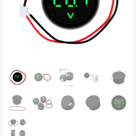
Einbaumaß,
für
12V
Autobatterien,
±1%
Genauigkeit
Menge