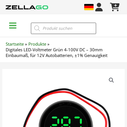
Zum
Inhalt
springen
Main
Products
search
Menu
Startseite
Produkte
Digitales LED-Voltmeter Grün 4-100V DC – 30mm
Einbaumaß, für 12V Autobatterien, ±1% Genauigkeit
Digitales
LED-
Voltmeter
Grün
4-
100V
DC
–
30mm