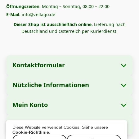
Öffnungszeiten:
Montag – Sonntag, 08:00 – 22:00
E-Mail:
info@zellago.de
Dieser Shop ist ausschließlich online.
Lieferung nach
Deutschland und Österreich per Kurierdienst.
Kontaktformular
Nützliche Informationen
Unternehmensangaben
Über uns
Firmenname:
Zella International Distribution
Mein Konto
Wie bestellt man?
S.R.L.
Meine Bestellungen
Zahlungsmethoden
Sitz:
Strada Cuza Vodă nr. 97, Sector 4,
Sichere Zahlung
Diese Website verwendet Cookies. Siehe unsere
București, 040283, Rumänien
Persönliche Daten
Versandinformationen
Cookie-Richtlinie
.