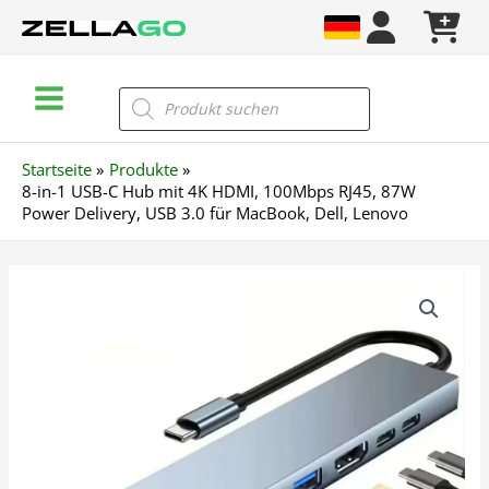
Zum
Inhalt
springen
Main
Products
search
Menu
Startseite
Produkte
8-in-1 USB-C Hub mit 4K HDMI, 100Mbps RJ45, 87W
Power Delivery, USB 3.0 für MacBook, Dell, Lenovo
8-
in-
1
USB-
C
Hub
mit
4K
HDMI,