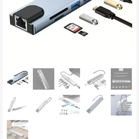
100Mbps
RJ45,
87W
Power
Delivery,
USB
3.0
für
MacBook,
Dell,
Lenovo
Menge