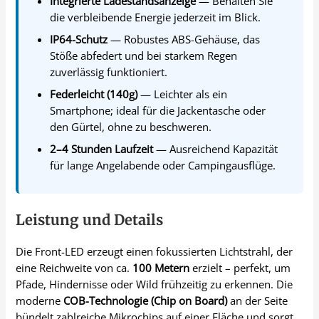
Integrierte Ladestandsanzeige
— Behalten Sie
die verbleibende Energie jederzeit im Blick.
IP64-Schutz
— Robustes ABS-Gehäuse, das
Stöße abfedert und bei starkem Regen
zuverlässig funktioniert.
Federleicht (140g)
— Leichter als ein
Smartphone; ideal für die Jackentasche oder
den Gürtel, ohne zu beschweren.
2–4 Stunden Laufzeit
— Ausreichend Kapazität
für lange Angelabende oder Campingausflüge.
Leistung und Details
Die Front-LED erzeugt einen fokussierten Lichtstrahl, der
eine Reichweite von ca.
100 Metern
erzielt – perfekt, um
Pfade, Hindernisse oder Wild frühzeitig zu erkennen. Die
moderne
COB-Technologie (Chip on Board)
an der Seite
bündelt zahlreiche Mikrochips auf einer Fläche und sorgt