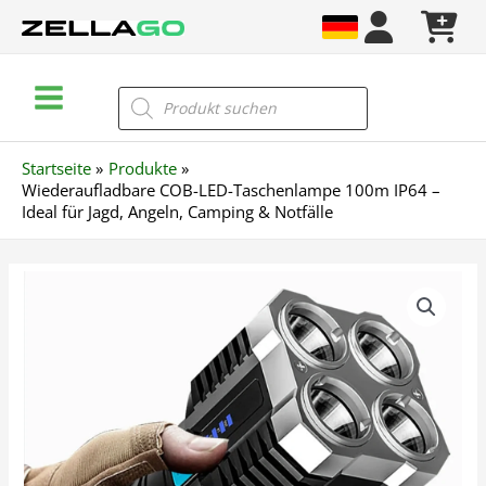
Zum
Inhalt
springen
Main
Products
search
Menu
Startseite
Produkte
Wiederaufladbare COB-LED-Taschenlampe 100m IP64 –
Ideal für Jagd, Angeln, Camping & Notfälle
Wiederaufladbare
COB-
LED-
Taschenlampe
100m
IP64
–
Ideal
für