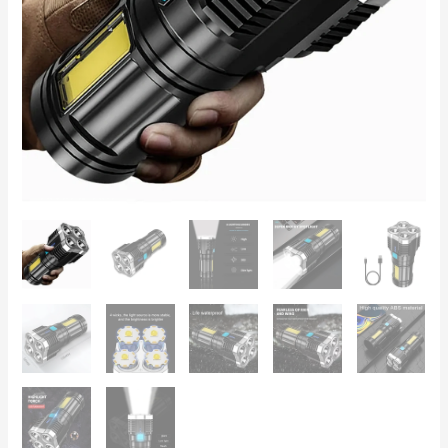
Jagd,
Angeln,
Camping
&
Notfälle
Menge