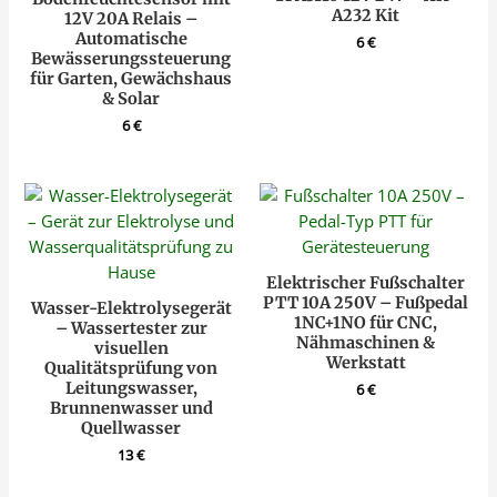
A232 Kit
12V 20A Relais –
Automatische
6
€
Bewässerungssteuerung
für Garten, Gewächshaus
& Solar
6
€
Elektrischer Fußschalter
PTT 10A 250V – Fußpedal
Wasser-Elektrolysegerät
1NC+1NO für CNC,
– Wassertester zur
Nähmaschinen &
visuellen
Werkstatt
Qualitätsprüfung von
Leitungswasser,
6
€
Brunnenwasser und
Quellwasser
13
€