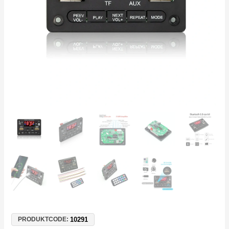
MP3,
USB
&
TF-
Kartenslot,
5V-
20V
Menge
10291
PRODUKTCODE: