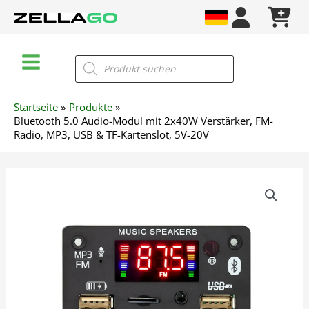
Zum
Inhalt
springen
Main
Products
search
Menu
Startseite
Produkte
Bluetooth 5.0 Audio-Modul mit 2x40W Verstärker, FM-
Radio, MP3, USB & TF-Kartenslot, 5V-20V
Bluetooth
5.0
Audio-
Modul
mit
2x40W
Verstärker,
FM-
Radio,